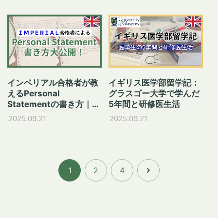
インペリアル合格者が教
イギリス医学部留学記：
えるPersonal
グラスゴー大学で学んだ
Statementの書き方｜イ
5年間と研修医生活
ギリス大学進学
2025.09.21
2025.09.21
1
2
4
次へ