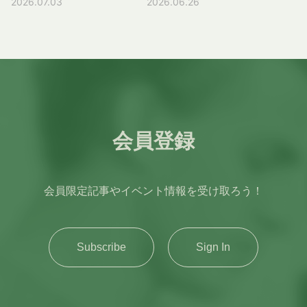
覧になっている時点での一次情
す。イギリスの大学入学資格で
2026.07.03
2026.06.26
Taunton School
んな紳士的で礼儀正しく、先生
と、難易度、勉強時間、学生生
ンパス内の施設、また私の専攻
£1,000～£5,000が一般的で
147,440円 (1年分)1年£776
報を確認するようにお願いいた
あるA-LevelやIB(国際バカロレ
International(TSI、トーントン
方の指導が行き届いていること
活のリアルを紹介しようと思い
でよく使う建物についても紹介
す。支払期限も設けられている
／ 約147,440円1年超〜1年6
します。あくまでも一意見とし
ア)を取得していない人向けに
スクールインターナショナル)
が伝わってきました。 若くし
ます。 「理系の名門大学の授
します。 KCL(キングスカレッ
ため、期日を確認して早めに対
か月以下£1,164 ／ 約
て捉えていただければと思いま
設けられたプログラムで、日本
への入学が決まりました。イン
て単身留学することを心配して
業ってどんな感じなんだろう」
ジロンドン)の5つのキャンパス
応しましょう。 不合格だった
221,160円 (1年半分)1年6か月
す。 はじめに：海外大生の就
だけでなくアジア・中東・東欧
タビュー(面接)や試験はすべ
いた母も、このしっかりした校
「勉強についていけるかな」と
KCLのキャンパスは1ヶ所にま
場合の選択肢(Extra・Clearing)
超〜2年未満£1,552 ／ 約
職活動はわかりにくい 海外大
など世界中の留学生が受講して
て、オンラインで行いました。
風が気に入りました。校長先生
不安に思っている人も多いと思
とまっているのではなく、ロン
もし出願した全ての大学が不合
294,880円 (2年間分)2年
生の就職活動は、日本国内の大
います。 イギリスの高校生は
Taunton School
とお話をし、その後校舎見学を
います。入学前の僕がまさにそ
ドン市内に点在しています。5
格(Unsuccessful)だったとし
£1,552 ／ 約294,880円 参
学生と比べて全体像が見えにく
最後の2年間でSixth Formとい
International(トーントンスク
しました。また、私が医学部志
うでした。この記事がこれから
つのキャンパスがありますが、
ても、結果をもらった後に追加
考
くなりがちです。理由の一つ
う課程で大学の専攻に直結した
会員登録
ールインターナショナル) の校
望だったため、英語力をネイテ
イギリスの理系大学を目指すみ
メインは今回紹介する
で一つのコースに出願できる
https://www.gov.uk/healthca
は、日本の就活スケジュールと
専門的な勉強をします。つまり
舎 しかし、この時期(2020年)
ィブ並みに上げる必要があると
なさんの参考になれば嬉しいで
Strand(ストランド)キャンパス
「エキストラ(Extra)」と定員
re-immigration-
海外大学の学年暦がずれている
入学前から既に大学レベルの専
にちょうど新型コロナウイルス
言われ、もうその夏から入学す
す。 今回紹介する内容は
で、他のキャンパスに比べ大き
に達していないコースに出願で
application/how-much-pay ※
ことです。日本では3年生の夏
門基礎を学んでおり、大学1年
感染症が流行り始め、4月に予
ることを勧められました。もと
Chemical Engineering学部で
いです。 キングスカレッジロ
会員限定記事やイベント情報を受け取ろう！
きる「クリアリング
上記の内容は2025年5月時点
インターン、秋冬の早期選考、
次から専門的な内容がスタート
定していた渡英は先送りされて
もとイギリスでそのまま医学部
の体験をもとにしています。同
ンドンの全キャンパスの地図
(Clearing)」というシステムが
での料金と為替レート(1ポンド
翌年春以降の本選考という流れ
します。しかし日本の高校では
しまいました。イギリスには行
に行くつもりはなかったのです
じImperial College Londonで
1．Strand Campus(ストラン
UCASにあります。Extraは2月
＝190円)です。IHS支払い時に
が意識されやすい一方、海外大
専門的な学びをすることはない
けなかったものの、学校側がい
が、先生方や両親と相談し、見
も他の工学系、理系の専攻では
ドキャンパス) 大学のメインキ
末から7月初旬まで、Clearing
は最新の情報を必ずご確認くだ
Subscribe
Sign In
学では試験、卒論、長期休暇、
ため、その準備として1年間の
ち早くオンライン授業を導入し
学に行った2ヶ月後には留学を
授業内容や形式が異なります。
ャンパスで、テムズ川の側にあ
は7月中旬から9月～10月ごろ
さい。 オンライン上でビザ申
卒業時期が日本の制度と一致し
ファウンデーションコースに通
たため、4月-6月の1学期間は
決心しました。 学校の校舎 イ
インペリアルカレッジロンドン
ります。Covent Garden(コベ
まで行われます。期待した結果
請時にコースの開始日と終了日
ないことがあります。 また、
います。 ファウンデーション
日本の自宅で授業を受けまし
ギリス高校留学｜ボーディング
のChemical Engineering(化学
ントガーデン)のすぐ近くで、
が出なかった場合でも諦めずに
を入力し、デビットカードかク
海外大学の卒業時期が日本企業
コースを修了すれば、イギリス
た。思い描いていた留学の始ま
スクールの生活とは？ 寮のシ
工学)では何を学ぶ？ 1年生のカ
ロンドンの真ん中にあるキャン