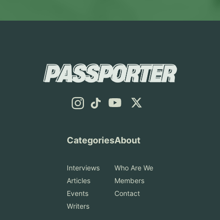
他の大学やコースにトライして
レジットカードで支払います。
の4月入社と合わない場合がほ
の大学進学資格を得られ、学部
りではありませんでしたが、振
ステムと制服 イギリスに着い
リキュラムは大きく分けると数
パスです。 専攻：人文・社会
みましょう。 イギリス学生ビ
もしも支払いを忘れたり、金額
とんどです。9月卒業や12月卒
課程に進むことができます。
り返ってみればホームシックに
てすぐ、寮長さんや寮母さんに
学、化学、工学の基礎科目が中
科学・法学・ビジネス・自然科
ザ(Student Visa)の申請を徹底
が足りていないと UK Visas
業の場合、春入社だけでなく、
ファウンデーションコースが不
ならず、少しずつ英語に慣れて
挨拶しました。説明を受け、私
心です。主に以下の科目があり
学・数学系分野・ファウンデー
解説 イギリスでの長期留学に
and Immigration(UKVI)からメ
秋入社、通年採用、既卒採用、
要な場合 ただし、日本の高校
いく良い機会だったと思いま
はYear 10(日本の中学3年に該
ます。 Mathematics : 微積
ションコースなど 最寄り駅：
は学生ビザ(Student Visa)が必
ールで知らされます。指定期間
海外大生向け選考などを確認す
だからファウンデーションコー
す。 Lancing College(ランシ
当)に入学しました。日本の中
分、線形代数、常微分方程式な
Temple, Holbornなど 2．
要です。申請にはいくつかの書
内に全額を支払わない場合はビ
る必要があります。 さらに、
スが必要というわけではないで
ングカレッジ)のチャペル TSI
学に相当する学年では制服が決
ど。化学工学のあらゆる科目の
Waterloo Campus(ウォーター
類が必要で、その用意やビザ発
ザの申請が却下されてしまいま
日本の就活情報は国内大学生向
す。前述の通り、イギリスの大
ではGCSEと呼ばれる中学課程
まっています。ブレザー、シャ
土台になるので、ここで躓くと
ルーキャンパス) ストランドキ
行までに時間がかかります。と
す。 病院とかかりつけ医の違
けに作られていることが多く、
学入学資格であるA-levelやIB
に当たるものを1年間学習しま
ツ、スカート、そしてcravatと
あとあとかなり苦しくなりま
ャンパスの近くにある橋を渡っ
にかく早めの行動が大事で
い(Hospital と GP) 日本では、
就職活動に関する情報をよく知
がない人向けですので、これら
した。2年目からはLancing
呼ばれるネクタイのようなもの
す。 Chemistry : 有機化学、物
てすぐのキャンパスです。スト
す。 必要書類 CAS 大学から
自分の症状をベースに専門医を
っている人とも出会いにくいで
の資格を高校で取得していれば
College(ランシングカレッジ)
に加え、靴下も学校指定のもの
理化学など。反応メカニズムや
ランドからは徒歩15〜20分ほ
のオファーを承諾し、パスポー
選んで直接病院に行くことが多
す。これは、単純に日本人が少
そのまま進学できます。日本国
という現地校に入学し、A-
を着用しました。 この学校に
分子レベルの理解が求められま
どなので、まれに1日に両方の
トなどの書類を提出すると、
いですよね。しかし、イギリス
ないからという理由と、海外大
内の高校でも、インターナショ
level経済、数学、応用数学、日
は数種類の寮があり、女子は学
す。 Thermodynamics(熱力
キャンパスで授業がある場合も
Categories
About
「CAS(Confirmation of
ではまずかかりつけ医である
学の場合、卒業後に就職活動を
ナルスクールなどでA-levelや
本語を履修し、受験を経て、
期中ずっと過ごす「Full
学)： エネルギーの変換や効率
あります。 専攻：看護学・一
Acceptance for Studies)」と
GP(General Practitioner)を訪
始める人が多いからです。その
IBを取得している場合はファウ
UCLに入学しました。 UCL大
boarding(フルボーディング)」
を扱う科目で、化学工学の根幹
部の社会科学など 最寄り駅：
Interviews
Who Are We
いう入学許可証が発行されま
問し、そこから病院(Hospital)
ため、海外大学にいる日本人学
ンデーションコースに通わなく
学生のキャンパスライフ ロン
用、平日だけ暮らす「Weekly
ともいえます。僕が1年間で一
Waterloo 3．Guy’s
す。CASはビザ申請に必須な書
の専門医を紹介してもらう流れ
Articles
Members
生の場合、通常選考だけでな
てもイギリスの大学入学資格が
ドンならではの魅力と学びの
boarding(ウィークリーボーデ
番苦労した科目です。 Fluid
Campus(ガイズキャンパス)
類で、入学証明となる番号
です。 病院の外来は基本的に
Events
Contact
く、海外大生向けの選考ルート
あります。 例外：ファウンデ
日々 現在通っているUCLはロ
ィング)」用、そして「Daily
Mechanics(流体力学)：液体や
Guy’s Hospitalの近くにあるキ
(CASナンバー)が書かれていま
紹介制で、専門的な検査や手
やバイリンガル向け就活イベン
ーションコースでは進学できな
Writers
ンドン中心部にあり、1826年
student(夜には家に帰る通学
気体の流れを数式で扱う科目。
ャンパスで、専攻も医療系やそ
す。発行には通常数週間かかり
術、入院治療が必要な場合に利
トを自分で探す姿勢が重要で
い大学 イギリスのほとんどの
に設立された大学で、150を超
生)」用の寮がそれぞれ1つで