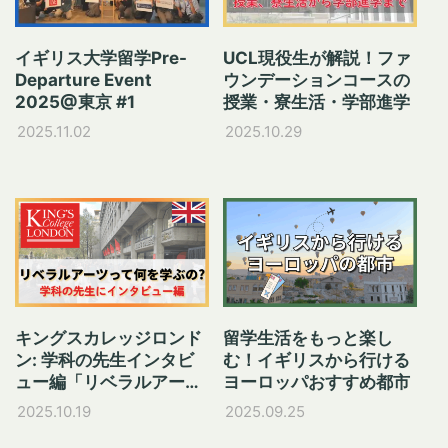
イギリス大学留学Pre-
UCL現役生が解説！ファ
Departure Event
ウンデーションコースの
2025@東京 #1
授業・寮生活・学部進学
2025.11.02
2025.10.29
キングスカレッジロンド
留学生活をもっと楽し
ン: 学科の先生インタビ
む！イギリスから行ける
ュー編「リベラルアーツ
ヨーロッパおすすめ都市
って何を学ぶの？」
2025.10.19
2025.09.25