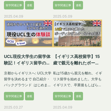
留学関連記事
連載
留学関連記事
連載
いよ本格的な留学準備が始まり
を利用しています。留学生もビ
ます。入学までには多くの手続
ザ申請時に健康保険付加料
2025.04.09
2025.05.09
きがあり、スムーズに進めるた
(IHS)を支払えば、NHS提携の
めには計画的な準備が必要で
公立病院を受診できます。です
す。本記事では、オファーを受
が、NHSをうまく活用するた
け取った後の具体的な準備プロ
めには、いくつかのポイントを
セスについて、僕の経験を踏ま
押さえておく必要があるんで
えて詳しく解説していきます。
す。 この記事では、留学前に
合格結果の確認と入学手続き
知っておきたいNHSの基本的
UCL現役大学生の留学体
【イギリス高校留学】15
出願してからオファーを
な使い方や、ビザ申請時に支払
験記！イギリス留学のリ
歳で親元を離れたボーデ
Acceptするまで 合格結果が届
うIHSについて、さらに病院や
アルと道のり
ィングスクールでの生活
く時期は大学や学科によって異
GP(かかりつけ医 General
京都からイギリスへ: UCL大学
私は15歳から親元を離れ、イギ
なり、ここは待つしかありませ
Practitioner)の違い、実際に病
留学を決めるまで 自己紹介・
リス留学を始めました。大学も
ん。僕は出願した5校のうち4
気になったときの流れまでわか
バックグラウンド はじめまし
イギリスで、卒業後もしばらく
校は2月初旬までに結果が届き
りやすく解説します。 Haruna
て。Nanaです。京都市出身
滞在していたため、気づいたら
ました。しかし第一志望の大学
これまでに何度もイギリスの病
留学関連記事
連載
留学関連記事
連載
で、中学まで地元で過ごし、高
14年間イギリスにいることにな
だけ3月までオファーが来ず、
院を利用している現地在住者が
校からイギリスの学校に進学し
っていました。苦あり楽ありの
もどかしさを覚えました。遅く
解説します！どんな流れで医療
2025.03.27
2025.04.09
ました。 現在は、University
留学体験をお届けします。 イ