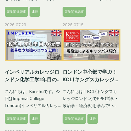
望に合格できなかった場合の第
一般診療、救急医療、入院治
の記事では、一般的に日本国外
デーションコース)について、
しい人との出会い、つながりや
したいと言ったので母と3人で
二希望)の大学とコースを選択
療、妊産婦ケアなど幅広いサー
留学関連記事
連載
留学関連記事
の学部課程を終了した後に、就
現役イギリスの大学生でもある
発見に心躍らされました。私も
イギリスの大学の下見に行くこ
します。第一希望の大学から
ビスが無料です。
職を見据えている方に向けた記
PASSPORTERライターの体験
グローバルな世界で過ごしたい
とになりました。自分にとって
2026.07.29
2026.07.15
Unconditional Offerをもらっ
IHS(Immigration Health
事です。そのような海外大生の
談を交えながら全体像を紹介し
と強く思った経験でした。 学
未知の国だったイギリスに惹か
た場合はInsurance
Surcharge)について イギリス
就職活動は、日本の大学生とは
ていきます。 一般的な日本の
校選びから出発まで 本格的に
れていたのと、いつかは留学し
Acceptanceを選択する必要は
に6か月以上滞在する留学生
スケジュールや選考ルートが異
高校卒業だけではイギリスの大
留学を考え始めたのは中学2年
たいという思いが相まって、つ
ありません。 オファーを受け
は、ビザ申請時に
なることが多いです。今回はは
学入学資格がないため、直接進
生の冬あたりでした。サマース
いでに高校も見ようと母と決め
取った後の対応 自分が受け取
「IHS(Immigration Health
海外大生が利用できる就職ルー
学できません。そのため、多く
クールで訪れたスイス、友人が
ていました。 ノッティンガム
ったのが条件付きオファーの場
Surcharge)」を支払っておく
ト、ボスキャリ・ロンキャリ、
の日本人はファウンデーション
すでに留学していたアメリカと
シャーの高校見学 複数の大学
合は手続きを早めに済ませるこ
ことで、ビザの開始日から
ES・面接対策、スケジュール
コースを経てから進学します。
イギリスを留学先の候補にしま
や高校を巡り、その中のひとつ
インペリアルカレッジロ
ロンドン中心部で学ぶ！
とが大切です。通常、オファー
NHSの医療をイギリス住民と
まで実体験を交えて解説しま
この記事では、ファウンデーシ
したが、結局イギリスとアメリ
の高校にとても良い印象を持ち
ンドン化学工学1年目の授
KCL(キングスカレッジロ
の承諾期限が設定されているた
同じように利用できるようにな
す。 私は英国の大学所属でし
ョンコースの概要・種類・費
カの学校に出願し、先にオファ
ました。イギリス東中部、
業｜難易度や勉強のコツ
ンドン)のキャンパスを現
め、遅れないように注意しまし
ります。料金はビザの有効期間
たので、あくまでも情報は英国
用・英語力・授業内容・学部進
ーが来たイギリスの学校に入学
Nottinghamshire(ノッティン
こんにちは、Kenshuです。今
こんにちは！KCL(キングスカ
役生が紹介
ょう。一部の大学では
によります。 ビザの期間ごと
に限る場合もあることにご注意
学の流れまでの情報をまとめま
することに決めました。 友人
ガムシャー州)のWorksop(ワー
回はImperial College
レッジロンドン)でPPE(哲学・
International Students(留学生)
のIHS料金 ビザの期間料金 ポ
ください。また、就職活動に関
した。 そもそもファウンデー
に紹介してもらった留学エージ
クソップ)というところにある
London(インペリアルカレッジ
政治学・経済学)を学んでいる
がオファーを承諾する際、デポ
ンド／円6か月以下なし（申請
する情報は毎年アップデートさ
ションコースとは？ ファウン
ェントを通して、学校の選定、
高校です。先生が優しく、校舎
ロンドン)のChemical
Ayanoです。今回は私が通って
ジット(Deposit - 入学金)の支
がイギリス国内の場合は£388
れますので、内容の正確性が担
デーションコースとは、イギリ
受験、インタビュー(面接)を経
も広くてかっこよく、生徒達の
留学関連記事
連載
留学関連記事
連載
Engineering(化学工学)1年生と
いるKCLのキャンパスを紹介し
払いが必要です。この金額は大
／ 約73,720円必要）6か月
保できません。必ずご自身でご
スの大学進学準備課程のことで
て、イギリス南西部にある
行儀もとてもよかったです。み
して実際に経験した授業内容
ます！キャンパスの場所やキャ
学によって異なりますが、
超〜1年未満£776 ／ 約