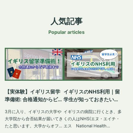
人気記事
Popular articles
【実体験】イギリス留学
イギリスのNHS利用｜留
準備術: 合格通知からビザ
学生が知っておきたい医
取得までの記録
療サービス
3月に入り、イギリスの大学や
イギリスの病院に行くとき、多
大学院から合否結果が届いてき
くの人はNHS(エヌ・エイチ・
たと思います。大学からオファ
エス National Health
ー(合格通知)を受け取るといよ
Service)という公共の医療制度