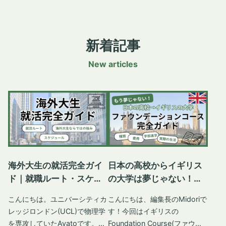
て7月ごろに結果が出る場合も
サービスが受けられるのか、ぜ
College London(UCL、ユニバ
ギリス全寮制高校への道: 留学
あるそうなので、気長に待つこ
ひ参考にしてみてくださいね。
ーシティカレッジロンドン)で
を決意するまで 小さい頃、父
とが大事だと思います。UCAS
イギリスのNHSって何？医療
Arts and Sciences(アーツアン
の仕事でアメリカに行っていた
のTrackシステムをこまめにチ
制度の基本 はじめに、イギリ
新着記事
ドサイエンス)学科で勉強して
ことがあり、英語には多少自信
ェックしましょう。 オファー
スの公的医療制度「NHS」の
います。一つの専門分野を3年
がありました。しかし、滞在は
New articles
の種類(Conditional・
仕組みや利用方法についてわか
間かけて学ぶ一般的なイギリス
4歳から6歳までのわずか2年半
Unconditional) イギリスの大
りやすく解説します。
の大学とは異なり、この学科で
だったため、帰国し中学生にな
学からのオファーには、「条件
NHS(National Health Service)
はリベラルアーツ教育に似てい
った頃には英語力がかなり落ち
付きオファー(Conditional
の概要 1948年にスタートした
て、文理問わず幅広い分野の科
ていました。ある日、母と当時
Offer)」と「無条件オファー
イギリスのNHS(National
目・デパートメントの授業を取
の英語の家庭教師からの要望に
(Unconditional Offer)」の2種
Health Service)は公的な医療
ることができます。 留学を決
応じ、英語のエッセイを書いて
類があります。条件付きオファ
制度です。特徴は、多くの医療
意したきっかけ 中学2年生の時
みました。すると「アメリカの
ーは、IELTSスコアや最終成績
サービスが無料だったり、もし
にスイスでサマースクールに参
小学校2年生レベルだね」と言
の提出といった特定の条件を満
くは低料金で受けられること。
加した体験が留学を志した原点
われ、ショックを受けました。
海外大生の就活完全ガイ
日本の高校からイギリス
たすことで合格となります。
留学生ももちろん対象。ビザ申
です。いろいろな国から生徒が
これを機に、英語をちゃんと勉
ド｜就職ルート・スケジ
の大学は夢じゃない！フ
UCASで出願した全ての大学か
請時にIHS（健康保険付加料）
来ていて、英語だけでなく、ド
強しようと決意しました。 ち
ュール・海外大生ならで
ァウンデーションコース
ら合否が届いた後は、Firm
を支払うことで、NHSのサー
こんにちは。ユニバーシティカ
こんにちは、編集長のMidoriで
イツ語、イタリア語、フランス
ょうどその頃、インターナショ
はの強み
完全ガイド
Acceptance(第一希望)と
ビスを使えます。 一部は自己
レッジロンドン(UCL)で物理学
す！今回はイギリスの
語などを操る同年代の生徒と出
ナルスクールに通っていた2つ
Insurance Acceptance(第一希
負担になる場合もありますが、
を専攻していたAyatoです。こ
Foundation Course(ファウン
会いました。言語がもたらす新
上の兄がイギリスの大学に進学