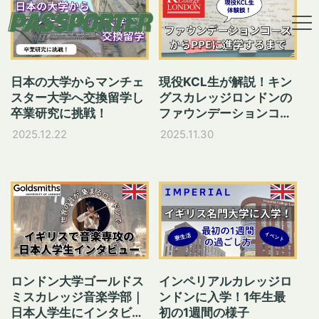
×
2025
日本の大学からマンチェ
現役KCL生が解説！キン
スター大学へ交換留学し
グスカレッジロンドンの
卒業研究に挑戦！
ファウンデーションコー
スからPPE学部進学
2025.12.22
2025.11.30
ロンドン大学ゴールドス
インペリアルカレッジロ
ミスカレッジ音楽学部｜
ンドンに入学！1年生最
日本人学生にインタビュ
初の1週間の様子