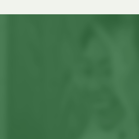
まり
いていることが伝わってきました。 若くし
で
とまっているのではなく、ロンドン市内に
べ
て単身留学することを心配していた母も、
系
点在しています。5つのキャンパスがありま
このしっかりした校風が気に入りました。
し
すが、メインは今回紹介するStrand(ストラ
ールイ
校長先生とお話をし、その後校舎見学をし
ンド)キャンパスで、他のキャンパスに比べ
ました。また、私が医学部志望だったた
いま
大きいです。 キングスカレッジロンドンの
ルス
め、英語力をネイティブ並みに上げる必要
も他の
全キャンパスの地図 1．Strand Campus(ス
た渡
があると言われ、もうその夏から入学する
が
トランドキャンパス) 大学のメインキャンパ
ス
ことを勧められました。もともとイギリス
スで、テムズ川の側にあります。Covent
早
でそのまま医学部に行くつもりはなかった
では
Garden(コベントガーデン)のすぐ近くで、
6月
のですが、先生方や両親と相談し、見学に
ロンドンの真ん中にあるキャンパスです。
し
行った2ヶ月後には留学を決心しました。
心
専攻：人文・社会科学・法学・ビジネス・
り
学校の校舎 イギリス高校留学｜ボーディン
自然科学・数学系分野・ファウンデーショ
ム
グスクールの生活とは？ 寮のシステムと制
微分
ンコースなど 最寄り駅：Temple, Holborn
い
服 イギリスに着いてすぐ、寮長さんや寮母
土
など 2．Waterloo Campus(ウォータールー
さんに挨拶しました。説明を受け、私は
な
キャンパス) ストランドキャンパスの近くに
ル
Year 10(日本の中学3年に該当)に入学しま
ある橋を渡ってすぐのキャンパスです。ス
たる
した。日本の中学に相当する学年では制服
子
トランドからは徒歩15〜20分ほどなので、
が決まっています。ブレザー、シャツ、ス
まれに1日に両方のキャンパスで授業がある
とい
カート、そしてcravatと呼ばれるネクタイ
ーの
場合もあります。 専攻：看護学・一部の社