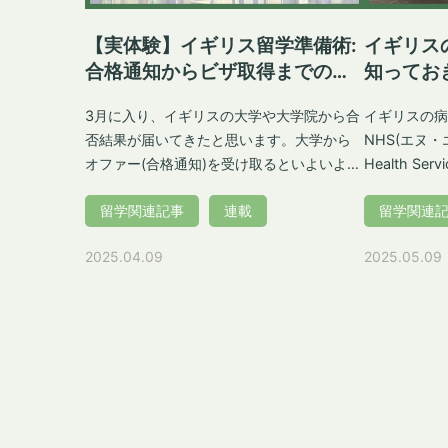
【実体験】イギリス留学準備術:
イギリス
合格通知からビザ取得までの記
知ってお
録
3月に入り、イギリスの大学や大学院から合
イギリスの病
否結果が届いてきたと思います。大学から
NHS(エヌ・エ
オファー(合格通知)を受け取るといよいよ本
Health S
格的な留学準備が始まります。入学までに
用しています
留学関連記事
連載
留学関連
は多くの手続きがあり、スムーズに進める
保険付加料(I
ためには計画的な準備が必要です。本記事
立病院を受診
2025.04.09
2025.05.09
では、オファーを受け取った後の具体的な
まく活用する
準備プロセスについて、僕の経験を踏まえ
トを押さえて
て詳しく解説していきます。 合格結果の確
記事では、留
認と入学手続き 出願してからオファーを
基本的な使い
Acceptするまで 合格結果が届く時期は大学
について、さ
や学科によって異なり、ここは待つしかあ
General P
りません。僕は出願した5校のうち4校は2
なったときの
月初旬までに結果が届きました。しかし第
ます。 Haruna これまでに何度もイギリス