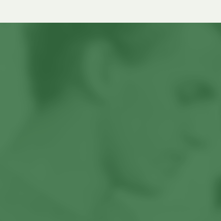
りません。 オファーを受け取った後の対応
学生は、ビザ申請
ート、ボスキャリ・ロンキャリ、ES・面接
ァウンデーシ
自分が受け取ったのが条件付きオファーの
Health S
対策、スケジュールまで実体験を交えて解
ます。この記
場合は手続きを早めに済ませることが大切
で、ビザの開
説します。 私は英国の大学所属でしたの
コースの概要
です。通常、オファーの承諾期限が設定さ
ス住民と同じ
で、あくまでも情報は英国に限る場合もあ
内容・学部進
れているため、遅れないように注意しまし
ます。料金は
ることにご注意ください。また、就職活動
ました。 そもそもファウンデーションコー
ょう。一部の大学ではInternational
ビザの期間ご
に関する情報は毎年アップデートされます
スとは？ ファウンデーションコースとは、
Students(留学生)がオファーを承諾する
金 ポンド／
ので、内容の正確性が担保できません。必
イギリスの大
際、デポジット(Deposit - 入学金)の支払い
リス国内の場合
ずご自身でご覧になっている時点での一次
イギリスの大学
が必要です。この金額は大学によって異な
要）6か月超
情報を確認するようにお願いいたします。
IB(国際バ
りますが、£1,000～£5,000が一般的です。
147,440円
あくまでも一意見として捉えていただけれ
に設けられた
支払期限も設けられているため、期日を確
147,440円
ばと思います。 はじめに：海外大生の就職
くアジア・中
認して早めに対応しましょう。 不合格だっ
／ 約221,1
活動はわかりにくい 海外大生の就職活動
が受講しています。 イギリ
た場合の選択肢(Extra・Clearing) もし出願
年未満£1,55
は、日本国内の大学生と比べて全体像が見
後の2年間でS
した全ての大学が不合格(Unsuccessful)だ
分)2年£1,55
えにくくなりがちです。理由の一つは、日
専攻に直結し
ったとしても、結果をもらった後に追加で
https://www
本の就活スケジュールと海外大学の学年暦
まり入学前か
一つのコースに出願できる「エキストラ
immigration
がずれていることです。日本では3年生の夏
を学んでおり
(Extra)」と定員に達していないコースに出
※上記の内容
インターン、秋冬の早期選考、翌年春以降
がスタートし
願できる「クリアリング(Clearing)」という
替レート(1ポ
の本選考という流れが意識されやすい一
専門的な学び
システムがUCASにあります。Extraは2月
時には最新の
方、海外大学では試験、卒論、長期休暇、
準備として1