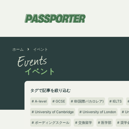
ホーム
イベント
Events
イベント
タグで記事を絞り込む
# A-level
# GCSE
# IB(国際バカロレア)
# IELTS
# University of Cambridge
# University of London
# Un
# ボーディングスクール
# 交換留学
# 医学部
# 奨学