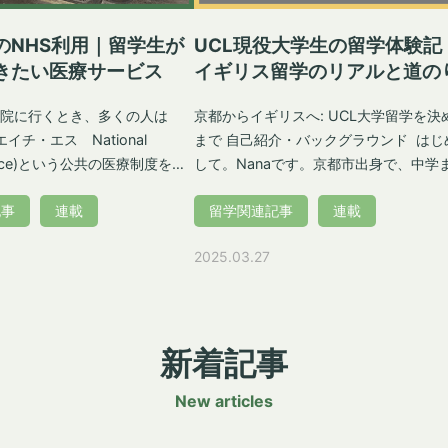
のNHS利用｜留学生が
UCL現役大学生の留学体験記
きたい医療サービス
イギリス留学のリアルと道の
院に行くとき、多くの人は
京都からイギリスへ: UCL大学留学を決
イチ・エス National
まで 自己紹介・バックグラウンド はじめま
ervice)という公共の医療制度を利
して。Nanaです。京都市出身で、中学
。留学生もビザ申請時に健康
地元で過ごし、高校からイギリスの学校
記事
連載
留学関連記事
連載
HS)を支払えば、NHS提携の公
進学しました。 現在は、University
できます。ですが、NHSをう
College London(UCL、ユニバーシテ
2025.03.27
ためには、いくつかのポイン
レッジロンドン)でArts and Sciences(
おく必要があるんです。 この
ツアンドサイエンス)学科で勉強してい
学前に知っておきたいNHSの
す。一つの専門分野を3年間かけて学ぶ
方や、ビザ申請時に支払うIHS
的なイギリスの大学とは異なり、この学
新着記事
らに病院やGP(かかりつけ医
ではリベラルアーツ教育に似ていて、文
ractitioner)の違い、実際に病気に
問わず幅広い分野の科目・デパートメン
New articles
流れまでわかりやすく解説し
の授業を取ることができます。 留学を決意
したきっかけ 中学2年生の時にスイスでサ