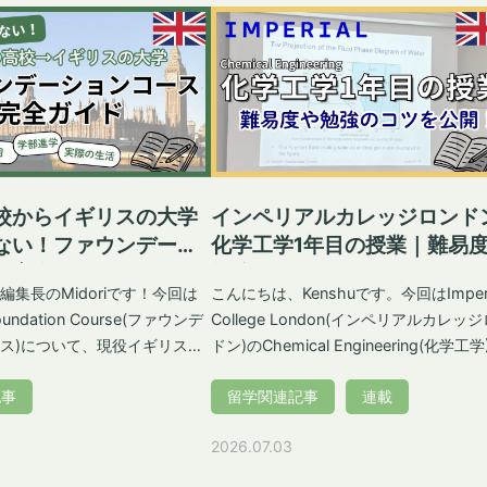
している現地在住者が解説し
マースクールに参加した体験が留学を志
流れで医療サービスが受けら
た原点です。いろいろな国から生徒が来
ひ参考にしてみてください
いて、英語だけでなく、ドイツ語、イタ
ア語、フランス語などを操る同年代の生
と出会いました。言語がもたらす新しい
仕組みや利用方法についてわか
との出会い、つながりや発見に心躍らさ
S(National
ました。私もグローバルな世界で過ごし
概要 1948年にスタート
いと強く思った経験でした。 学校選びから
S(National Health
出発まで 本格的に留学を考え始めたのは中
校からイギリスの大学
インペリアルカレッジロンド
)は公的な医療制度です。特徴は、多
学2年生の冬あたりでした。サマースク
ない！ファウンデーシ
化学工学1年目の授業｜難易
ビスが無料だったり、もしく
で訪れたスイス、友人がすでに留学して
ス完全ガイド
勉強のコツ
けられること。留学生ももち
たアメリカとイギリスを留学先の候補に
編集長のMidoriです！今回は
こんにちは、Kenshuです。今回はImperi
ザ申請時にIHS（健康保険付加
ましたが、結局イギリスとアメリカの学
ndation Course(ファウンデ
College London(インペリアルカレッ
ことで、NHSのサービスを使
に出願し、先にオファーが来たイギリス
ス)について、現役イギリスの
ドン)のChemical Engineering(化学工学
学校に入学することに決めました。 友人に
PASSPORTERライターの体
生として実際に経験した授業内容と、難
診療、救急医療、入院治療、
紹介してもらった留学エージェントを通
記事
留学関連記事
連載
がら全体像を紹介していきま
度、勉強時間、学生生活のリアルを紹介
ど幅広いサービスが無料で
て、学校の選定、受験、インタビュー(面
ようと思います。 「理系の名門大学の授業
2026.07.03
を経て、イギリス南西部にあるTaunton
学資格がないため、直接進学
ってどんな感じなんだろう」「勉強につ
School International(TSI、トーント
そのため、多くの日本人はフ
ていけるかな」と不安に思っている人も