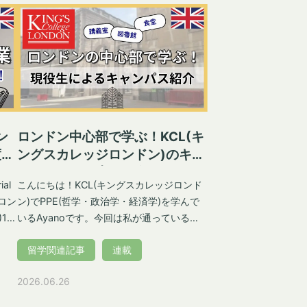
し
年生レベルだね」と言われ、ショックを受
て
けました。これを機に、英語をちゃんと勉
リ
強しようと決意しました。 ちょうどその
徒
頃、インターナショナルスクールに通って
人
いた2つ上の兄がイギリスの大学に進学した
れ
いと言ったので母と3人でイギリスの大学の
た
下見に行くことになりました。自分にとっ
て未知の国だったイギリスに惹かれていた
のと、いつかは留学したいという思いが相
ン
ロンドン中心部で学ぶ！KCL(キ
ール
まって、ついでに高校も見ようと母と決め
度や
ングスカレッジロンドン)のキャ
い
ていました。 ノッティンガムシャーの高校
ンパスを現役生が紹介
し
見学 複数の大学や高校を巡り、その中のひ
al
こんにちは！KCL(キングスカレッジロンド
校
とつの高校にとても良い印象を持ちまし
ジロン
ン)でPPE(哲学・政治学・経済学)を学んで
の
た。イギリス東中部、Nottinghamshire(ノ
)1年
いるAyanoです。今回は私が通っている
ッティンガムシャー州)のWorksop(ワーク
易
KCLのキャンパスを紹介します！キャンパ
し
ソップ)というところにある高校です。先生
留学関連記事
連載
し
スの場所やキャンパス内の施設、また私の
接)
が優しく、校舎も広くてかっこよく、生徒
専攻でよく使う建物についても紹介しま
2026.06.26
達の行儀もとてもよかったです。みんな紳
い
す。 KCL(キングスカレッジロンドン)の5つ
ンスク
士的で礼儀正しく、先生方の指導が行き届
多
のキャンパス KCLのキャンパスは1ヶ所にま