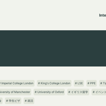
Int
# Imperial College London
# King's College London
# LSE
# PPE
# 
iversity of Manchester
# University of Oxford
# イギリス留学
# イベン
金
# 学生ビザ
# 就活