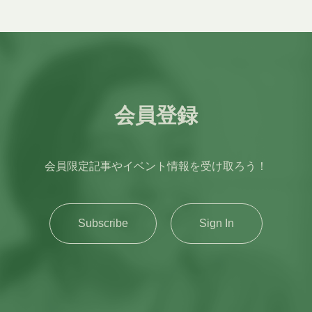
時に「IHS(Immigration
ールインターナショナル)への入学が決
ョンコースを経てから進学し
いと思います。入学前の僕がまさにそう
urcharge)」を支払っておくこと
ました。インタビュー(面接)や試験はす
事では、ファウンデーション
した。この記事がこれからイギリスの理
始日からNHSの医療をイギリ
て、オンラインで行いました。 Taunton
・種類・費用・英語力・授業
大学を目指すみなさんの参考になれば嬉
ように利用できるようになり
School International(トーントンスク
学の流れまでの情報をまとめ
いです。 今回紹介する内容はChemical
ビザの有効期間によります。
ンターナショナル) の校舎 しかし、この時
Engineering学部での体験をもとにして
とのIHS料金 ビザの期間料
期(2020年)にちょうど新型コロナウイ
す。同じImperial College Londonで
円6か月以下なし（申請がイギ
感染症が流行り始め、4月に予定してい
学進学準備課程のことです。
会員登録
工学系、理系の専攻では授業内容や形式
は£388 ／ 約73,720円必
英は先送りされてしまいました。イギリ
入学資格であるA-Levelや
異なります。 インペリアルカレッジロンド
〜1年未満£776 ／ 約
には行けなかったものの、学校側がいち
カロレア)を取得していない人向け
ンのChemical Engineering(化学工学)
 (1年分)1年£776 ／ 約
くオンライン授業を導入したため、4月-
プログラムで、日本だけでな
何を学ぶ？ 1年生のカリキュラムは大きく分
会員限定記事やイベント情報を受け取ろう！
1年超〜1年6か月以下£1,164
の1学期間は日本の自宅で授業を受けま
東・東欧など世界中の留学生
けると数学、化学、工学の基礎科目が中
60円 (1年半分)1年6か月超〜2
た。思い描いていた留学の始まりではあ
スの高校生は最
です。主に以下の科目があります。
2 ／ 約294,880円 (2年間
ませんでしたが、振り返ってみればホー
ixth Formという課程で大学の
Mathematics : 微積分、線形代数、常
Subscribe
Sign In
2 ／ 約294,880円 参考
シックにならず、少しずつ英語に慣れて
た専門的な勉強をします。つ
方程式など。化学工学のあらゆる科目の
.gov.uk/healthcare-
く良い機会だったと思います。 Lancing
ら既に大学レベルの専門基礎
台になるので、ここで躓くとあとあとか
-application/how-much-pay
College(ランシングカレッジ)のチャペ
、大学1年次から専門的な内容
り苦しくなります。 Chemistry : 有機化
は2025年5月時点での料金と為
TSIではGCSEと呼ばれる中学課程に当
ます。しかし日本の高校では
学、物理化学など。反応メカニズムや分
ンド＝190円)です。IHS支払い
ものを1年間学習しました。2年目からは
をすることはないため、その
レベルの理解が求められます。
情報を必ずご確認ください。
Lancing College(ランシングカレッジ)
年間のファウンデーションコー
Thermodynamics(熱力学)： エネルギ