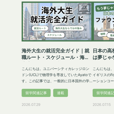
一志望の大学だけ3月までオファーが来ず、
の病院を利用
もどかしさを覚えました。遅くて7月ごろに
ます！どんな
結果が出る場合もあるそうなので、気長に
れるのか、ぜ
待つことが大事だと思います。UCASの
ね。 イギリスのNHSって何？医療制度の基
Trackシステムをこまめにチェックしましょ
本 はじめに、イギリスの公的医療制度
う。 オファーの種類(Conditional・
「NHS」の
Unconditional) イギリスの大学からのオフ
りやすく解説します。 NH
ァーには、「条件付きオファー(Conditional
Health Service)の
Offer)」と「無条件オファー(Unconditional
したイギリスのNH
海外大生の就活完全ガイド｜就
日本の高
Offer)」の2種類があります。条件付きオフ
Service
職ルート・スケジュール・海外
は夢じゃ
ァーは、IELTSスコアや最終成績の提出とい
くの医療サー
大生ならではの強み
ョンコー
った特定の条件を満たすことで合格となり
は低料金で受
こんにちは。ユニバーシティカレッジロン
こんにちは、
ます。UCASで出願した全ての大学から合否
ろん対象。ビ
ドン(UCL)で物理学を専攻していたAyatoで
イギリスのFou
が届いた後は、Firm Acceptance(第一希望)
料）を支払う
す。この記事では、一般的に日本国外の学
ーションコー
とInsurance Acceptance(第一希望に合格
えます。 一部は自己負担になる場合もあり
部課程を終了した後に、就職を見据えてい
大学生でもある
できなかった場合の第二希望)の大学とコー
ますが、一般
留学関連記事
連載
留学関連
る方に向けた記事です。そのような海外大
験談を交えな
スを選択します。第一希望の大学から
妊産婦ケアな
生の就職活動は、日本の大学生とはスケジ
す。 一般的な日本の高校卒業だけではイギ
2026.07.29
2026.07.15
Unconditional Offerをもらった場合は
す。 IHS(Immigration Health Surcharge)
ュールや選考ルートが異なることが多いで
リスの大学入
Insurance Acceptanceを選択する必要はあ
について イギリスに6か月以上滞在する留
す。今回はは海外大生が利用できる就職ル
できません。