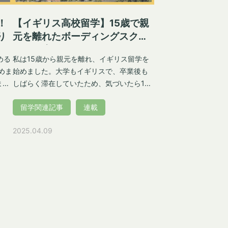
！
【イギリス高校留学】15歳で親
り
元を離れたボーディングスクー
ルでの生活
める
私は15歳から親元を離れ、イギリス留学を
始めました。大学もイギリスで、卒業後も
まで
しばらく滞在していたため、気づいたら14
に
年間イギリスにいることになっていまし
留学関連記事
連載
た。苦あり楽ありの留学体験をお届けしま
ィカ
す。 イギリス全寮制高校への道: 留学を決意
2025.04.09
アー
するまで 小さい頃、父の仕事でアメリカに
ま
行っていたことがあり、英語には多少自信
一般
がありました。しかし、滞在は4歳から6歳
科
までのわずか2年半だったため、帰国し中学
理
生になった頃には英語力がかなり落ちてい
ト
ました。ある日、母と当時の英語の家庭教
師からの要望に応じ、英語のエッセイを書
いてみました。すると「アメリカの小学校2