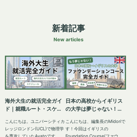
て7月ごろに結果が出る場合も
サービスが受けられるのか、ぜ
College London(UCL、ユニバ
ギリス全寮制高校への道: 留学
あるそうなので、気長に待つこ
ひ参考にしてみてくださいね。
ーシティカレッジロンドン)で
を決意するまで 小さい頃、父
とが大事だと思います。UCAS
イギリスのNHSって何？医療
Arts and Sciences(アーツアン
の仕事でアメリカに行っていた
のTrackシステムをこまめにチ
制度の基本 はじめに、イギリ
新着記事
ドサイエンス)学科で勉強して
ことがあり、英語には多少自信
ェックしましょう。 オファー
スの公的医療制度「NHS」の
います。一つの専門分野を3年
がありました。しかし、滞在は
New articles
の種類(Conditional・
仕組みや利用方法についてわか
間かけて学ぶ一般的なイギリス
4歳から6歳までのわずか2年半
Unconditional) イギリスの大
りやすく解説します。
の大学とは異なり、この学科で
だったため、帰国し中学生にな
学からのオファーには、「条件
NHS(National Health Service)
はリベラルアーツ教育に似てい
った頃には英語力がかなり落ち
付きオファー(Conditional
の概要 1948年にスタートした
て、文理問わず幅広い分野の科
ていました。ある日、母と当時
Offer)」と「無条件オファー
イギリスのNHS(National
目・デパートメントの授業を取
の英語の家庭教師からの要望に
(Unconditional Offer)」の2種
Health Service)は公的な医療
ることができます。 留学を決
応じ、英語のエッセイを書いて
類があります。条件付きオファ
制度です。特徴は、多くの医療
意したきっかけ 中学2年生の時
みました。すると「アメリカの
ーは、IELTSスコアや最終成績
サービスが無料だったり、もし
にスイスでサマースクールに参
小学校2年生レベルだね」と言
の提出といった特定の条件を満
くは低料金で受けられること。
加した体験が留学を志した原点
われ、ショックを受けました。
海外大生の就活完全ガイ
日本の高校からイギリス
たすことで合格となります。
留学生ももちろん対象。ビザ申
です。いろいろな国から生徒が
これを機に、英語をちゃんと勉
ド｜就職ルート・スケジ
の大学は夢じゃない！フ
UCASで出願した全ての大学か
請時にIHS（健康保険付加料）
来ていて、英語だけでなく、ド
強しようと決意しました。 ち
ュール・海外大生ならで
ァウンデーションコース
ら合否が届いた後は、Firm
を支払うことで、NHSのサー
こんにちは。ユニバーシティカ
こんにちは、編集長のMidoriで
イツ語、イタリア語、フランス
ょうどその頃、インターナショ
はの強み
完全ガイド
Acceptance(第一希望)と
ビスを使えます。 一部は自己
レッジロンドン(UCL)で物理学
す！今回はイギリスの
語などを操る同年代の生徒と出
ナルスクールに通っていた2つ
Insurance Acceptance(第一希
負担になる場合もありますが、
を専攻していたAyatoです。こ
Foundation Course(ファウン