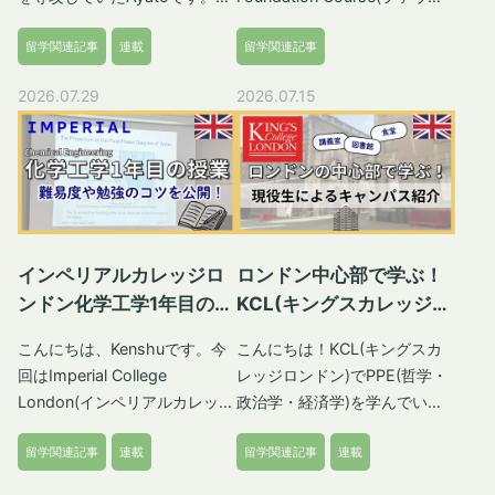
会いました。言語がもたらす新
上の兄がイギリスの大学に進学
望に合格できなかった場合の第
一般診療、救急医療、入院治
の記事では、一般的に日本国外
デーションコース)について、
しい人との出会い、つながりや
したいと言ったので母と3人で
二希望)の大学とコースを選択
療、妊産婦ケアなど幅広いサー
留学関連記事
連載
留学関連記事
の学部課程を終了した後に、就
現役イギリスの大学生でもある
発見に心躍らされました。私も
イギリスの大学の下見に行くこ
します。第一希望の大学から
ビスが無料です。
職を見据えている方に向けた記
PASSPORTERライターの体験
グローバルな世界で過ごしたい
とになりました。自分にとって
2026.07.29
2026.07.15
Unconditional Offerをもらっ
IHS(Immigration Health
事です。そのような海外大生の
談を交えながら全体像を紹介し
と強く思った経験でした。 学
未知の国だったイギリスに惹か
た場合はInsurance
Surcharge)について イギリス
就職活動は、日本の大学生とは
ていきます。 一般的な日本の
校選びから出発まで 本格的に
れていたのと、いつかは留学し
Acceptanceを選択する必要は
に6か月以上滞在する留学生
スケジュールや選考ルートが異
高校卒業だけではイギリスの大
留学を考え始めたのは中学2年
たいという思いが相まって、つ
ありません。 オファーを受け
は、ビザ申請時に
なることが多いです。今回はは
学入学資格がないため、直接進
生の冬あたりでした。サマース
いでに高校も見ようと母と決め
取った後の対応 自分が受け取
「IHS(Immigration Health
海外大生が利用できる就職ルー
学できません。そのため、多く
クールで訪れたスイス、友人が
ていました。 ノッティンガム
ったのが条件付きオファーの場
Surcharge)」を支払っておく
ト、ボスキャリ・ロンキャリ、
の日本人はファウンデーション
すでに留学していたアメリカと
シャーの高校見学 複数の大学
合は手続きを早めに済ませるこ
ことで、ビザの開始日から
ES・面接対策、スケジュール
コースを経てから進学します。
イギリスを留学先の候補にしま
や高校を巡り、その中のひとつ
インペリアルカレッジロ
ロンドン中心部で学ぶ！
とが大切です。通常、オファー
NHSの医療をイギリス住民と
まで実体験を交えて解説しま
この記事では、ファウンデーシ
したが、結局イギリスとアメリ
の高校にとても良い印象を持ち
ンドン化学工学1年目の授
KCL(キングスカレッジロ
の承諾期限が設定されているた
同じように利用できるようにな
す。 私は英国の大学所属でし
ョンコースの概要・種類・費
カの学校に出願し、先にオファ
ました。イギリス東中部、
業｜難易度や勉強のコツ
ンドン)のキャンパスを現
め、遅れないように注意しまし
ります。料金はビザの有効期間
たので、あくまでも情報は英国
用・英語力・授業内容・学部進
ーが来たイギリスの学校に入学
Nottinghamshire(ノッティン
こんにちは、Kenshuです。今
こんにちは！KCL(キングスカ
役生が紹介
ょう。一部の大学では
によります。 ビザの期間ごと
に限る場合もあることにご注意
学の流れまでの情報をまとめま
することに決めました。 友人
ガムシャー州)のWorksop(ワー
回はImperial College
レッジロンドン)でPPE(哲学・
International Students(留学生)
のIHS料金 ビザの期間料金 ポ
ください。また、就職活動に関
した。 そもそもファウンデー
に紹介してもらった留学エージ
クソップ)というところにある
London(インペリアルカレッジ
政治学・経済学)を学んでいる
がオファーを承諾する際、デポ
ンド／円6か月以下なし（申請
する情報は毎年アップデートさ
ションコースとは？ ファウン
ェントを通して、学校の選定、
高校です。先生が優しく、校舎
ロンドン)のChemical
Ayanoです。今回は私が通って
ジット(Deposit - 入学金)の支
がイギリス国内の場合は£388
れますので、内容の正確性が担
デーションコースとは、イギリ
受験、インタビュー(面接)を経
も広くてかっこよく、生徒達の
留学関連記事
連載
留学関連記事
連載
Engineering(化学工学)1年生と
いるKCLのキャンパスを紹介し
払いが必要です。この金額は大
／ 約73,720円必要）6か月
保できません。必ずご自身でご
スの大学進学準備課程のことで
て、イギリス南西部にある
行儀もとてもよかったです。み
して実際に経験した授業内容
ます！キャンパスの場所やキャ