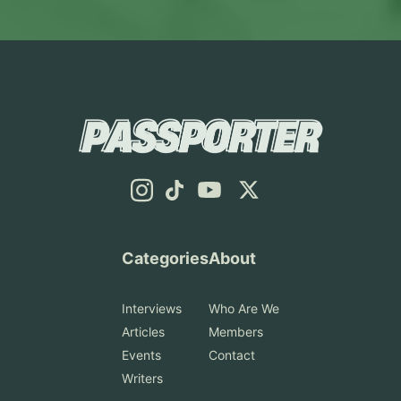
他の大学やコースにトライして
レジットカードで支払います。
の4月入社と合わない場合がほ
の大学進学資格を得られ、学部
りではありませんでしたが、振
ステムと制服 イギリスに着い
リキュラムは大きく分けると数
パスです。 専攻：人文・社会
みましょう。 イギリス学生ビ
もしも支払いを忘れたり、金額
とんどです。9月卒業や12月卒
課程に進むことができます。
り返ってみればホームシックに
てすぐ、寮長さんや寮母さんに
学、化学、工学の基礎科目が中
科学・法学・ビジネス・自然科
ザ(Student Visa)の申請を徹底
が足りていないと UK Visas
業の場合、春入社だけでなく、
ファウンデーションコースが不
ならず、少しずつ英語に慣れて
挨拶しました。説明を受け、私
心です。主に以下の科目があり
学・数学系分野・ファウンデー
解説 イギリスでの長期留学に
and Immigration(UKVI)からメ
秋入社、通年採用、既卒採用、
要な場合 ただし、日本の高校
いく良い機会だったと思いま
はYear 10(日本の中学3年に該
ます。 Mathematics : 微積
ションコースなど 最寄り駅：
は学生ビザ(Student Visa)が必
ールで知らされます。指定期間
海外大生向け選考などを確認す
だからファウンデーションコー
す。 Lancing College(ランシ
当)に入学しました。日本の中
分、線形代数、常微分方程式な
Temple, Holbornなど 2．
要です。申請にはいくつかの書
内に全額を支払わない場合はビ
る必要があります。 さらに、
スが必要というわけではないで
ングカレッジ)のチャペル TSI
学に相当する学年では制服が決
ど。化学工学のあらゆる科目の
Waterloo Campus(ウォーター
類が必要で、その用意やビザ発
ザの申請が却下されてしまいま
日本の就活情報は国内大学生向
す。前述の通り、イギリスの大
ではGCSEと呼ばれる中学課程
まっています。ブレザー、シャ
土台になるので、ここで躓くと
ルーキャンパス) ストランドキ
行までに時間がかかります。と
す。 病院とかかりつけ医の違
けに作られていることが多く、
学入学資格であるA-levelやIB
に当たるものを1年間学習しま
ツ、スカート、そしてcravatと
あとあとかなり苦しくなりま
ャンパスの近くにある橋を渡っ
にかく早めの行動が大事で
い(Hospital と GP) 日本では、
就職活動に関する情報をよく知
がない人向けですので、これら
した。2年目からはLancing
呼ばれるネクタイのようなもの
す。 Chemistry : 有機化学、物
てすぐのキャンパスです。スト
す。 必要書類 CAS 大学から
自分の症状をベースに専門医を
っている人とも出会いにくいで
の資格を高校で取得していれば
College(ランシングカレッジ)
に加え、靴下も学校指定のもの
理化学など。反応メカニズムや
ランドからは徒歩15〜20分ほ
のオファーを承諾し、パスポー
選んで直接病院に行くことが多
す。これは、単純に日本人が少
そのまま進学できます。日本国
という現地校に入学し、A-
を着用しました。 この学校に
分子レベルの理解が求められま
どなので、まれに1日に両方の
トなどの書類を提出すると、
いですよね。しかし、イギリス
ないからという理由と、海外大
内の高校でも、インターナショ
level経済、数学、応用数学、日
は数種類の寮があり、女子は学
す。 Thermodynamics(熱力
キャンパスで授業がある場合も
Categories
About
「CAS(Confirmation of
ではまずかかりつけ医である
学の場合、卒業後に就職活動を
ナルスクールなどでA-levelや
本語を履修し、受験を経て、
期中ずっと過ごす「Full
学)： エネルギーの変換や効率
あります。 専攻：看護学・一
Acceptance for Studies)」と
GP(General Practitioner)を訪
始める人が多いからです。その
IBを取得している場合はファウ
UCLに入学しました。 UCL大
boarding(フルボーディング)」
を扱う科目で、化学工学の根幹
部の社会科学など 最寄り駅：
Interviews
Who Are We
いう入学許可証が発行されま
問し、そこから病院(Hospital)
ため、海外大学にいる日本人学
ンデーションコースに通わなく
学生のキャンパスライフ ロン
用、平日だけ暮らす「Weekly
ともいえます。僕が1年間で一
Waterloo 3．Guy’s
す。CASはビザ申請に必須な書
の専門医を紹介してもらう流れ
Articles
Members
生の場合、通常選考だけでな
てもイギリスの大学入学資格が
ドンならではの魅力と学びの
boarding(ウィークリーボーデ
番苦労した科目です。 Fluid
Campus(ガイズキャンパス)
類で、入学証明となる番号
です。 病院の外来は基本的に
Events
Contact
く、海外大生向けの選考ルート
あります。 例外：ファウンデ
日々 現在通っているUCLはロ
ィング)」用、そして「Daily
Mechanics(流体力学)：液体や
Guy’s Hospitalの近くにあるキ
(CASナンバー)が書かれていま
紹介制で、専門的な検査や手
やバイリンガル向け就活イベン
ーションコースでは進学できな
Writers
ンドン中心部にあり、1826年
student(夜には家に帰る通学
気体の流れを数式で扱う科目。
ャンパスで、専攻も医療系やそ
す。発行には通常数週間かかり
術、入院治療が必要な場合に利
トを自分で探す姿勢が重要で
い大学 イギリスのほとんどの