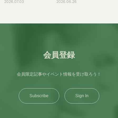
学によって異なりますが、
超〜1年未満£776 ／ 約
覧になっている時点での一次情
す。イギリスの大学入学資格で
2026.07.03
2026.06.26
Taunton School
んな紳士的で礼儀正しく、先生
と、難易度、勉強時間、学生生
ンパス内の施設、また私の専攻
£1,000～£5,000が一般的で
147,440円 (1年分)1年£776
報を確認するようにお願いいた
あるA-LevelやIB(国際バカロレ
International(TSI、トーントン
方の指導が行き届いていること
活のリアルを紹介しようと思い
でよく使う建物についても紹介
す。支払期限も設けられている
／ 約147,440円1年超〜1年6
します。あくまでも一意見とし
ア)を取得していない人向けに
スクールインターナショナル)
が伝わってきました。 若くし
ます。 「理系の名門大学の授
します。 KCL(キングスカレッ
ため、期日を確認して早めに対
か月以下£1,164 ／ 約
て捉えていただければと思いま
設けられたプログラムで、日本
への入学が決まりました。イン
て単身留学することを心配して
業ってどんな感じなんだろう」
ジロンドン)の5つのキャンパス
応しましょう。 不合格だった
221,160円 (1年半分)1年6か月
す。 はじめに：海外大生の就
だけでなくアジア・中東・東欧
タビュー(面接)や試験はすべ
いた母も、このしっかりした校
「勉強についていけるかな」と
KCLのキャンパスは1ヶ所にま
場合の選択肢(Extra・Clearing)
超〜2年未満£1,552 ／ 約
職活動はわかりにくい 海外大
など世界中の留学生が受講して
て、オンラインで行いました。
風が気に入りました。校長先生
不安に思っている人も多いと思
とまっているのではなく、ロン
もし出願した全ての大学が不合
294,880円 (2年間分)2年
生の就職活動は、日本国内の大
います。 イギリスの高校生は
Taunton School
とお話をし、その後校舎見学を
います。入学前の僕がまさにそ
ドン市内に点在しています。5
格(Unsuccessful)だったとし
£1,552 ／ 約294,880円 参
学生と比べて全体像が見えにく
最後の2年間でSixth Formとい
International(トーントンスク
しました。また、私が医学部志
うでした。この記事がこれから
つのキャンパスがありますが、
ても、結果をもらった後に追加
考
くなりがちです。理由の一つ
う課程で大学の専攻に直結した
会員登録
ールインターナショナル) の校
望だったため、英語力をネイテ
イギリスの理系大学を目指すみ
メインは今回紹介する
で一つのコースに出願できる
https://www.gov.uk/healthca
は、日本の就活スケジュールと
専門的な勉強をします。つまり
舎 しかし、この時期(2020年)
ィブ並みに上げる必要があると
なさんの参考になれば嬉しいで
Strand(ストランド)キャンパス
「エキストラ(Extra)」と定員
re-immigration-
海外大学の学年暦がずれている
入学前から既に大学レベルの専
にちょうど新型コロナウイルス
言われ、もうその夏から入学す
す。 今回紹介する内容は
で、他のキャンパスに比べ大き
に達していないコースに出願で
application/how-much-pay ※
ことです。日本では3年生の夏
門基礎を学んでおり、大学1年
感染症が流行り始め、4月に予
ることを勧められました。もと
Chemical Engineering学部で
いです。 キングスカレッジロ
会員限定記事やイベント情報を受け取ろう！
きる「クリアリング
上記の内容は2025年5月時点
インターン、秋冬の早期選考、
次から専門的な内容がスタート
定していた渡英は先送りされて
もとイギリスでそのまま医学部
の体験をもとにしています。同
ンドンの全キャンパスの地図
(Clearing)」というシステムが
での料金と為替レート(1ポンド
翌年春以降の本選考という流れ
します。しかし日本の高校では
しまいました。イギリスには行
に行くつもりはなかったのです
じImperial College Londonで
1．Strand Campus(ストラン
UCASにあります。Extraは2月
＝190円)です。IHS支払い時に
が意識されやすい一方、海外大
専門的な学びをすることはない
けなかったものの、学校側がい
が、先生方や両親と相談し、見
も他の工学系、理系の専攻では
ドキャンパス) 大学のメインキ
末から7月初旬まで、Clearing
は最新の情報を必ずご確認くだ
Subscribe
Sign In
学では試験、卒論、長期休暇、
ため、その準備として1年間の
ち早くオンライン授業を導入し
学に行った2ヶ月後には留学を
授業内容や形式が異なります。
ャンパスで、テムズ川の側にあ
は7月中旬から9月～10月ごろ
さい。 オンライン上でビザ申
卒業時期が日本の制度と一致し
ファウンデーションコースに通
たため、4月-6月の1学期間は
決心しました。 学校の校舎 イ
インペリアルカレッジロンドン
ります。Covent Garden(コベ
まで行われます。期待した結果
請時にコースの開始日と終了日
ないことがあります。 また、
います。 ファウンデーション
日本の自宅で授業を受けまし
ギリス高校留学｜ボーディング
のChemical Engineering(化学
ントガーデン)のすぐ近くで、
が出なかった場合でも諦めずに
を入力し、デビットカードかク
海外大学の卒業時期が日本企業
コースを修了すれば、イギリス
た。思い描いていた留学の始ま
スクールの生活とは？ 寮のシ
工学)では何を学ぶ？ 1年生のカ
ロンドンの真ん中にあるキャン