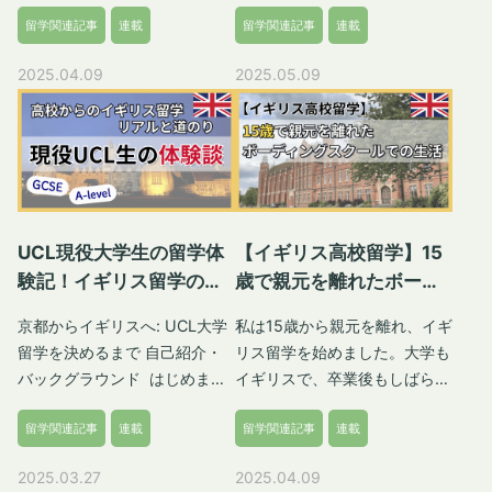
ー(合格通知)を受け取るといよ
Service)という公共の医療制度
留学関連記事
連載
留学関連記事
連載
いよ本格的な留学準備が始まり
を利用しています。留学生もビ
ます。入学までには多くの手続
ザ申請時に健康保険付加料
2025.04.09
2025.05.09
きがあり、スムーズに進めるた
(IHS)を支払えば、NHS提携の
めには計画的な準備が必要で
公立病院を受診できます。です
す。本記事では、オファーを受
が、NHSをうまく活用するた
け取った後の具体的な準備プロ
めには、いくつかのポイントを
セスについて、僕の経験を踏ま
押さえておく必要があるんで
えて詳しく解説していきます。
す。 この記事では、留学前に
合格結果の確認と入学手続き
知っておきたいNHSの基本的
UCL現役大学生の留学体
【イギリス高校留学】15
出願してからオファーを
な使い方や、ビザ申請時に支払
験記！イギリス留学のリ
歳で親元を離れたボーデ
Acceptするまで 合格結果が届
うIHSについて、さらに病院や
アルと道のり
ィングスクールでの生活
く時期は大学や学科によって異
GP(かかりつけ医 General
京都からイギリスへ: UCL大学
私は15歳から親元を離れ、イギ
なり、ここは待つしかありませ
Practitioner)の違い、実際に病
留学を決めるまで 自己紹介・
リス留学を始めました。大学も
ん。僕は出願した5校のうち4
気になったときの流れまでわか
バックグラウンド はじめまし
イギリスで、卒業後もしばらく
校は2月初旬までに結果が届き
りやすく解説します。 Haruna
て。Nanaです。京都市出身
滞在していたため、気づいたら
ました。しかし第一志望の大学
これまでに何度もイギリスの病
留学関連記事
連載
留学関連記事
連載
で、中学まで地元で過ごし、高
14年間イギリスにいることにな
だけ3月までオファーが来ず、
院を利用している現地在住者が
校からイギリスの学校に進学し
っていました。苦あり楽ありの
もどかしさを覚えました。遅く
解説します！どんな流れで医療
2025.03.27
2025.04.09
ました。 現在は、University
留学体験をお届けします。 イ