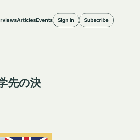
erviews
Articles
Events
Sign In
Subscribe
学先の決